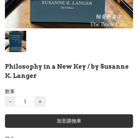
Philosophy in a New Key / by Susanne
K. Langer
數量
−
+
加至購物車