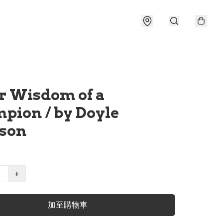
r Wisdom of a
pion / by Doyle
son
+
加至購物車