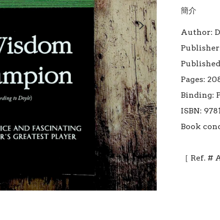
簡介
Author: D
Publisher
Published
Pages: 208
Binding: 
ISBN: 978
Book cond
［ Ref. #