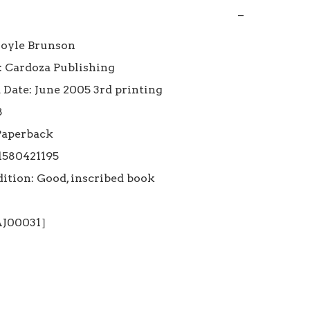
−
oyle Brunson

: Cardoza Publishing

 Date: June 2005 3rd printing



Paperback

1580421195

ition: Good, inscribed book

 AJ00031］