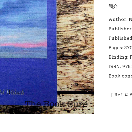
簡介
Author: N
Publisher
Published 
Pages: 370
Binding: 
ISBN: 978
Book cond
［ Ref. #