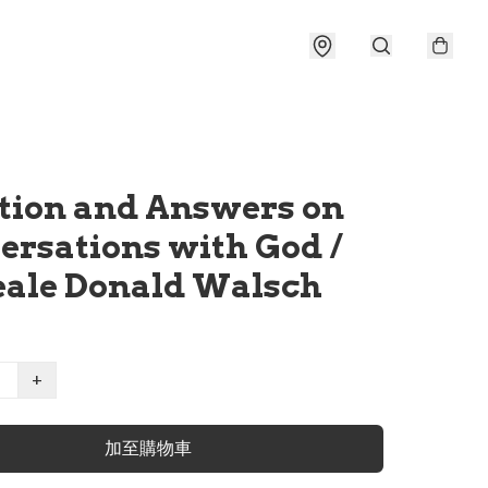
tion and Answers on
ersations with God /
eale Donald Walsch
+
加至購物車