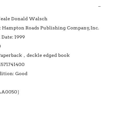
−
eale Donald Walsch

: Hampton Roads Publishing Company, Inc.

Date: 1999



Paperback，deckle edged book

1571741400

ition: Good

 AA0050］
