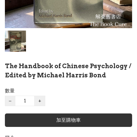
The Handbook of Chinese Psychology /
Edited by Michael Harris Bond
數量
−
+
加至購物車