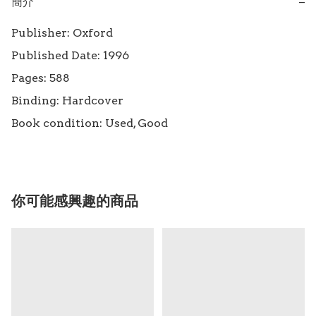
簡介
−
Publisher: Oxford

Published Date: 1996

Pages: 588

Binding: Hardcover

Book condition: Used, Good
你可能感興趣的商品