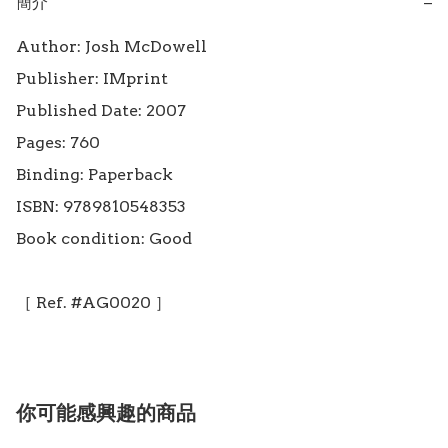
簡介
−
Author: Josh McDowell

Publisher: IMprint

Published Date: 2007

Pages: 760

Binding: Paperback

ISBN: 9789810548353

Book condition: Good

你可能感興趣的商品