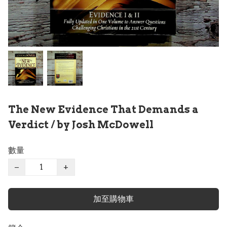
The New Evidence That Demands a
Verdict / by Josh McDowell
數量
−
+
加至購物車