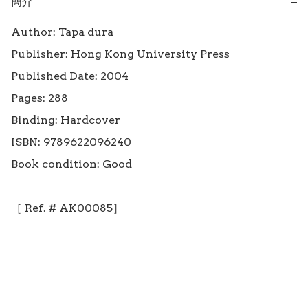
簡介
−
Author: Tapa dura

Publisher: Hong Kong University Press

Published Date: 2004

Pages: 288

Binding: Hardcover

ISBN: 9789622096240

Book condition: Good

［ Ref. # AK00085］
