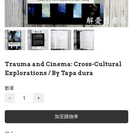
Trauma and Cinema: Cross-Cultural
Explorations / By Tapa dura
數量
−
+
加至購物車