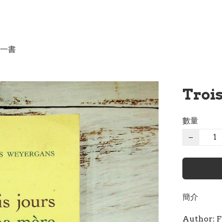
一書
Troi
數量
−
簡介
Author: F