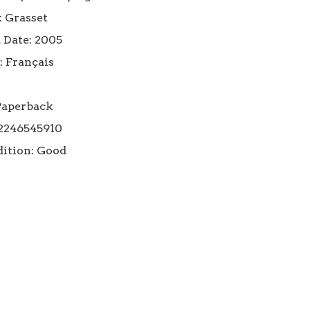
 Grasset

 Date: 2005

 Français

Paperback

2246545910

ition: Good