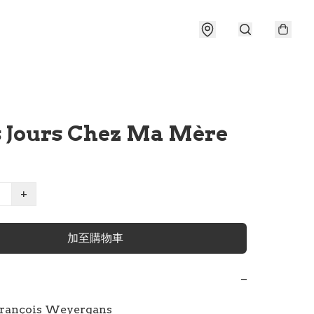
s Jours Chez Ma Mère
+
加至購物車
−
rançois Weyergans
