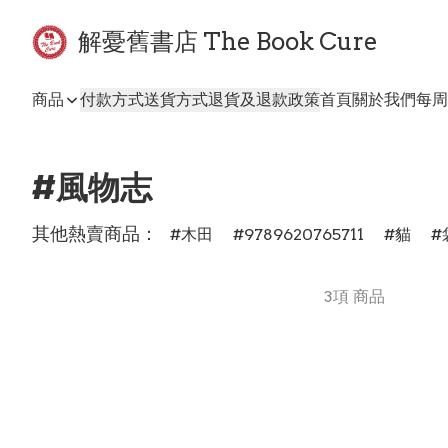
解憂舊書店 The Book Cure
商品
付款方式
送貨方式
退貨及退款政策
首頁
關於我們
每周
#風物志
其他熱賣商品：
木田
9789620765711
貓
3項 商品