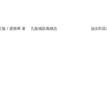
版 / 梁炳華 著
九龍城區風物志
油尖旺區