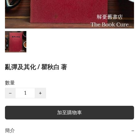
亂彈及其化 / 瞿秋白 著
數量
−
+
加至購物車
簡介
−