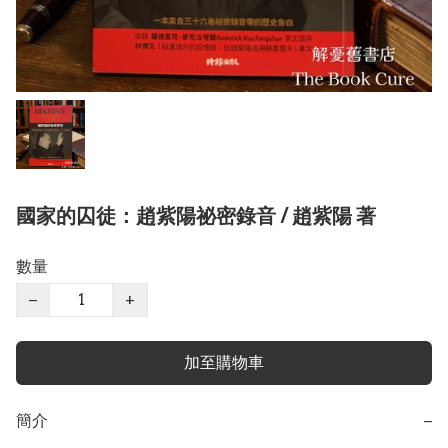
國家的囚徒：趙紫陽祕密錄音 / 趙紫陽 著
數量
−
+
加至購物車
簡介
−