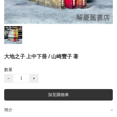
大地之子 上中下冊 / 山崎豐子 著
數量
−
+
加至購物車
簡介
−