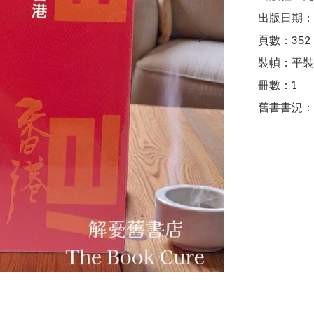
出版日期：2
頁數：352

裝幀：平裝

冊數：1

舊書書況：