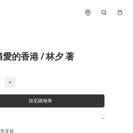
愛的香港 / 林夕 著
+
加至購物車
−
光文化
