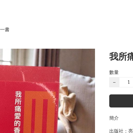
一書
我所痛
數量
−
簡介
出版社：亮