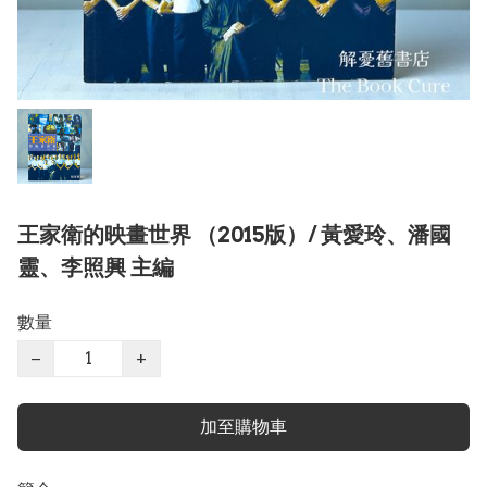
王家衛的映畫世界 （2015版）/ 黃愛玲、潘國
靈、李照興 主編
數量
−
+
加至購物車