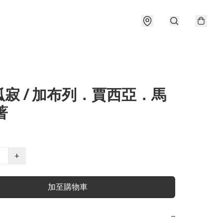
寂 / 加布列．賈西亞．馬
著
+
加至購物車
−