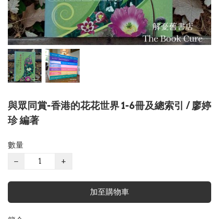
與眾同賞-香港的花花世界 1-6冊及總索引 / 廖婷
珍 編著
數量
−
+
加至購物車