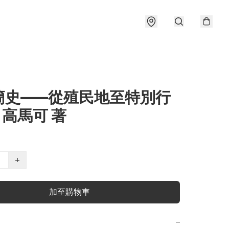
簡史——從殖民地至特別行
/ 高馬可 著
+
加至購物車
−