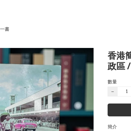
一書
香港
政區 
數量
−
簡介